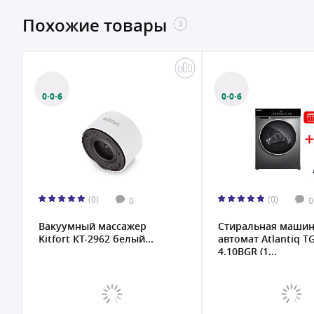
Похожие товары
0·0·6
0·0·6
(0)
(0)
0
0
Вакуумный массажер
Стиральная маши
Kitfort КТ-2962 белый...
автомат Atlantiq 
4.10BGR (1...