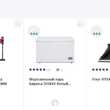
0·0·6
0·0·6
(0)
0
на
Морозильный ларь
Утюг VITE
TGWM
Бирюса 355KVS белый...