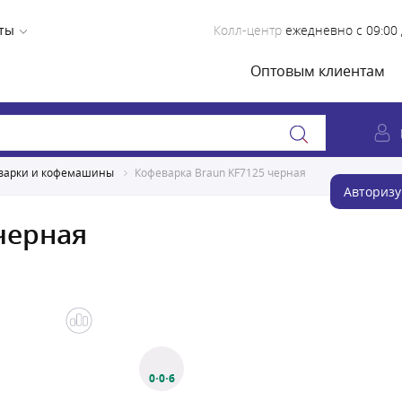
ты
Колл-центр
ежедневно с 09:00 
Оптовым клиентам
варки и кофемашины
Кофеваркa Braun KF7125 черная
Авторизу
черная
0·0·6