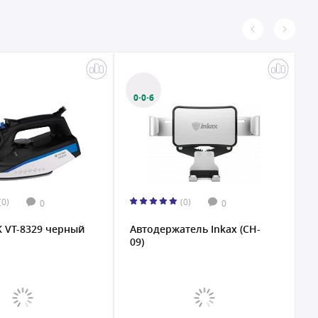
0·0·6
(0)
(0)
0
0
K VT-8329 черный
Автодержатель Inkax (CH-
В
09)
R