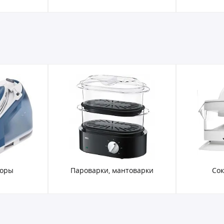
торы
Пароварки, мантоварки
Со