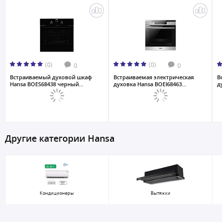
(0)
(0)
0
0
Встраиваемый духовой шкаф
Встраиваемая электрическая
В
Hansa BOES68438 черный...
духовка Hansa BOEI68463...
д
Другие категории Hansa
Кондиционеры
Вытяжки