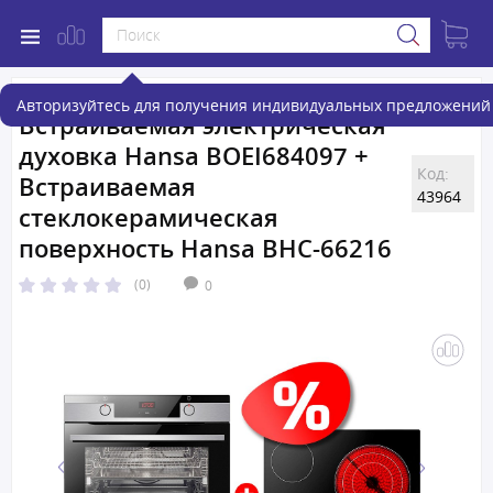
Авторизуйтесь для получения индивидуальных предложений 
Встраиваемая электрическая
духовка Hansa BOEI684097 +
Код:
Встраиваемая
43964
стеклокерамическая
поверхность Hansa BHC-66216
(0)
0