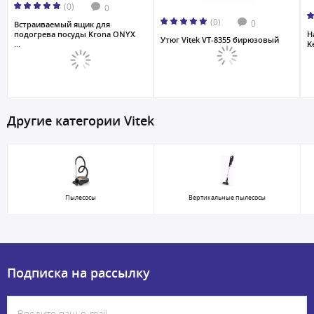
(0)
0
(0)
0
Встраиваемый ящик для
подогрева посуды Krona ONYX
Н
Утюг Vitek VT-8355 бирюзовый
...
K
Другие категории Vitek
Пылесосы
Вертикальные пылесосы
Подписка на рассылку