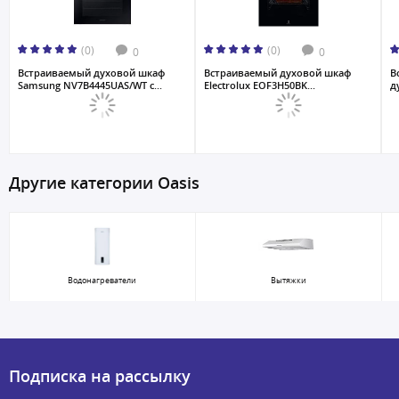
(0)
(0)
0
0
Встраиваемый духовой шкаф
Встраиваемый духовой шкаф
В
Samsung NV7B4445UAS/WT с...
Electrolux EOF3H50BK...
д
Другие категории Oasis
Водонагреватели
Вытяжки
Подписка на рассылку