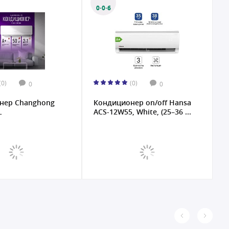
0·0·6
(0)
(0)
0
0
нер Changhong
Кондиционер on/off Hansa
К
L
ACS-12W55, White, (25–36 ...
H