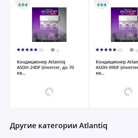
0·0·6
0·0·6
(0)
(0)
0
0
Кондиционер Atlantiq
Кондиционер Atlan
ASDH-24DF (inverter, до 70
ASDH-09DF (inverter
кв...
кв...
Другие категории Atlantiq