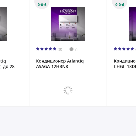
0·0·6
0·0·6
(0)
0
tiq
Кондиционер Atlantiq
Кондицио
, до 28
ASAGA-12HRN8
CHGL-18D