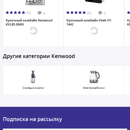
(0)
(0)
0
0
Кухонный комбайн Kenwood
Кухонный комбайн Vitek VT-
К
KVL85.004SI
1442
K
Другие категории Kenwood
Соковыжималки
Электрочайники
Подписка на рассылку