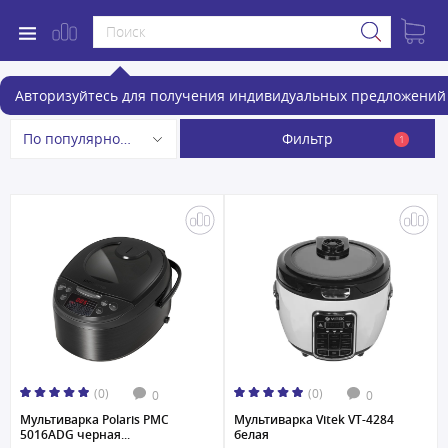
Мультиварки
Авторизуйтесь для получения индивидуальных предложений 
Фильтр
По популярности
1
(0)
(0)
0
0
Мультиварка Polaris PMC
Мультиварка Vitek VT-4284
5016ADG черная...
белая