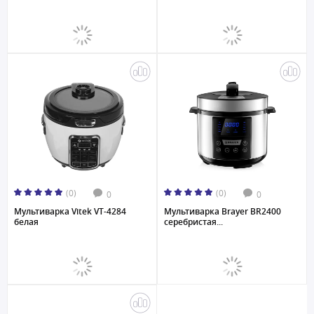
(0)
(0)
0
0
Мультиварка Vitek VT-4284
Мультиваркa Brayer BR2400
белая
серебристая...