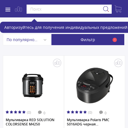
Мультиварки
Авторизуйтесь для получения индивидуальных предложений 
Фильтр
По популярности
1
(0)
(0)
0
0
Мультиварка RED SOLUTION
Мультиварка Polaris PMC
COLORSENSE M4250
5016ADG черная...