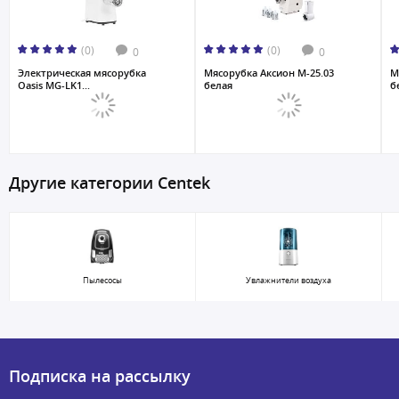
(0)
(0)
0
0
Электрическая мясорубка
Мясорубка Аксион M-25.03
М
Oasis MG-LK1...
белая
б
Другие категории Centek
Пылесосы
Увлажнители воздуха
Подписка на рассылку