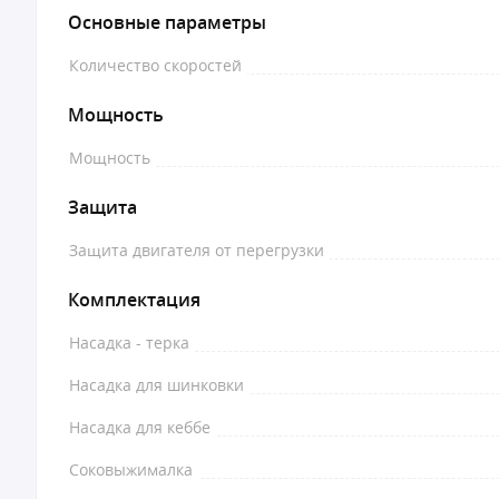
Основные параметры
Количество скоростей
Мощность
Мощность
Защита
Защита двигателя от перегрузки
Комплектация
Насадка - терка
Насадка для шинковки
Насадка для кеббе
Соковыжималка