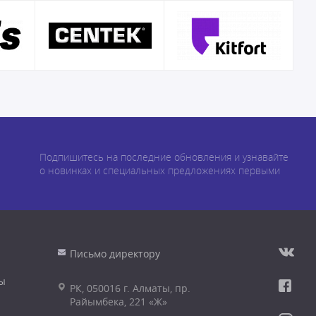
Подпишитесь на последние обновления и узнавайте
о новинках и специальных предложениях первыми
Письмо директору
ы
РК, 050016 г. Алматы, пр.
Райымбека, 221 «Ж»