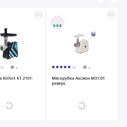
0·0·6
(0)
(0)
0
0
 Kitfort КТ-2101-
Мясорубка Аксион M31.01
М
реверс
M