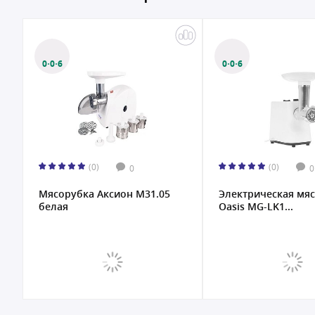
0·0·6
0·0·6
(0)
(0)
0
0
Мясорубка Аксион М31.05
Электрическая мя
белая
Oasis MG-LK1...