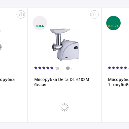
0·0·6
0·0·24
(0)
0
сорубка
Мясорубка Delta DL-6102M
Мясорубка
белая
1 голубой