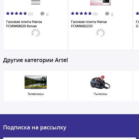
(0)
(0)
0
0
Газовая плита Hansa
Газовая плита Hansa
Г
FCMW68020 белая
FCMW682233
G
Другие категории Artel
Телевизоры
Пылесосы
Подписка на рассылку