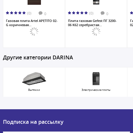
(0)
(0)
0
0
Газовая плита Artel APETITO 02-
Плита газовая Gefest ПГ 3200-
Г
G коричневая...
06 K62 серебристая...
0
Другие категории DARINA
Вытяжки
Электрические плиты
Подписка на рассылку