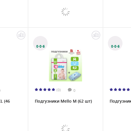
0·0·6
0·0·6
(0)
0
0
L (46
Подгузники Mello M (62 шт)
Подгузник