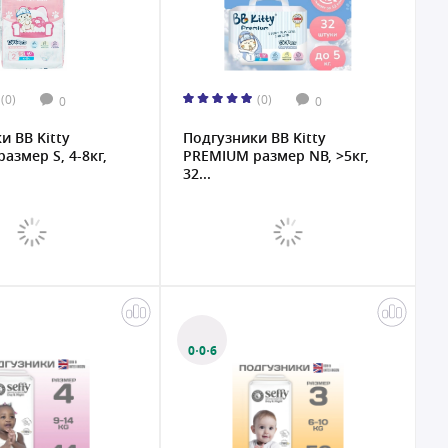
(0)
(0)
0
0
и BB Kitty
Подгузники BB Kitty
азмер S, 4-8кг,
PREMIUM размер NB, >5кг,
32...
0·0·6