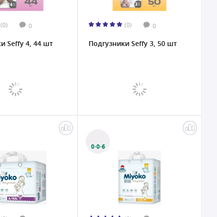
(0)
(0)
0
0
 Seffy 4, 44 шт
Подгузники Seffy 3, 50 шт
0·0·6