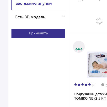
56
застежки-липучки
60
62
Есть 3D модель
64
Применить
0·0·6
(0)
Подгузники детски
TOMIKO NB (2-5 КГ) 