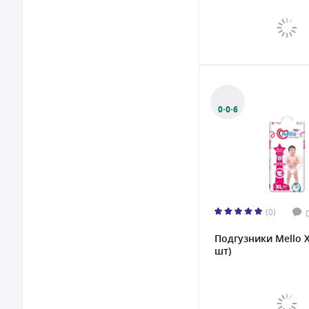
0·0·6
(0)
Подгузники Mello X
шт)