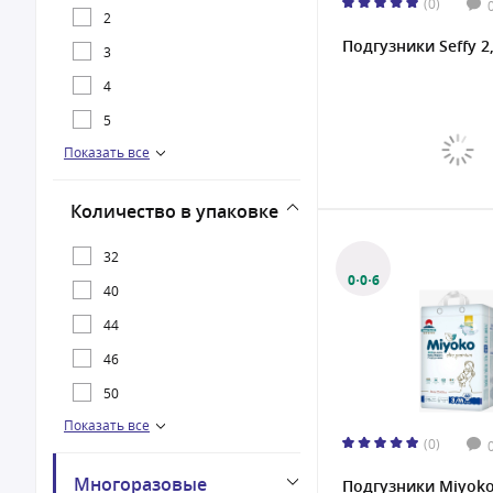
(0)
2
Подгузники Seffy 2
3
4
5
Показать все
L
M
Количество в упаковке
NB
S
32
0·0·6
XL
40
44
46
50
Показать все
52
(0)
54
Многоразовые
Подгузники Miyoko e