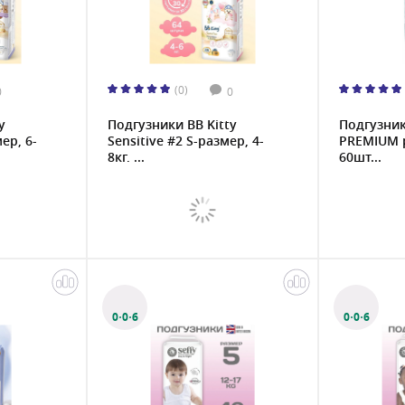
(0)
0
0
y
Подгузники BB Kitty
Подгузник
ер, 6-
Sensitive #2 S-размер, 4-
PREMIUM р
8кг, ...
60шт...
0·0·6
0·0·6