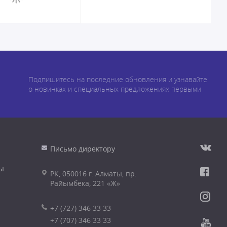
Подпишитесь на последние обновления и узнавайте
о новинках и специальных предложениях первыми
Письмо директору
ы
РК, 050016 г. Алматы, пр.
Райымбека, 221 «Ж»
+7 (727) 346 33 33
+7 (707) 346 33 33