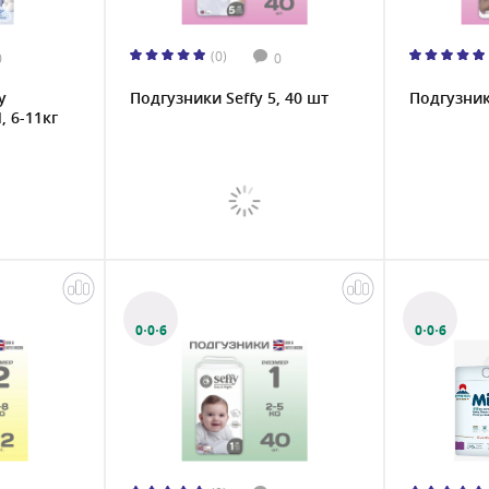
(0)
0
0
y
Подгузники Seffy 5, 40 шт
Подгузники
 6-11кг
0·0·6
0·0·6