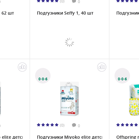
(0)
0
0
, 62 шт
Подгузники Seffy 1, 40 шт
Подгузники
0·0·6
0·0·6
(0)
0
0
lite детские M/3, 60 шт....
Подгузники Miyoko elite детские L/4, 52 шт....
Offspring