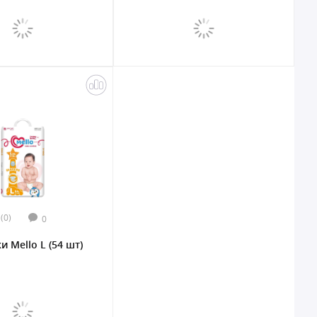
(0)
0
и Mello L (54 шт)