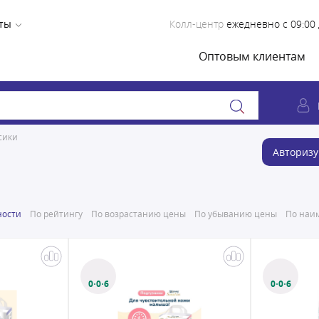
ты
Колл-центр
ежедневно с 09:00 
Оптовым клиентам
сики
Авторизу
ности
По рейтингу
По возрастанию цены
По убыванию цены
По наим
0·0·6
0·0·6