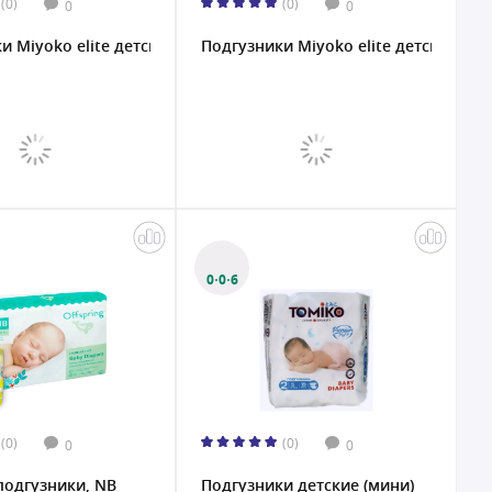
(0)
(0)
0
0
 Miyoko elite детские XXL/6, 38 шт....
Подгузники Miyoko elite детские S/2, 
0·0·6
(0)
(0)
0
0
 подгузники, NB
Подгузники детские (мини)