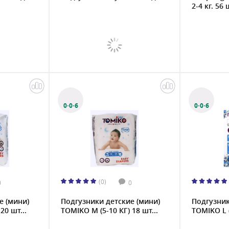
2-4 кг. 56 
0·0·6
0·0·6
(0)
0
0
е (мини)
Подгузники детские (мини)
Подгузник
20 шт...
TOMIKO M (5-10 КГ) 18 шт...
TOMIKO L (