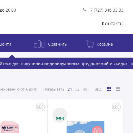
до 20:00
+7 (727) 346 33 33
Контакты
Войти
Сравнить
Корзина
йтесь для получения индивидуальных предложений и скидок
енованию(от А до Я)
Показывать:
24
32
48
Вид:
0·0·6