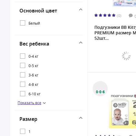
Основной цвет
(0)
Белый
Подгузники BB Kitt
PREMIUM размер M,
52шт...
Вес ребенка
0-4 кг
0-5 кг
3-6 кг
4-8 кг
0·0·6
6-10 кг
Показать все
6-11 кг
9-14 кг
Размер
12-17 кг
15+ кг
1