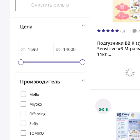
Очистить фильтр
Цена
(0)
Подгузники BB Kitt
Sensitive #3 M-разм
от
до
11кг,...
Производитель
Mello
Miyoko
0·0·6
Offspring
Seffy
TOMIKO