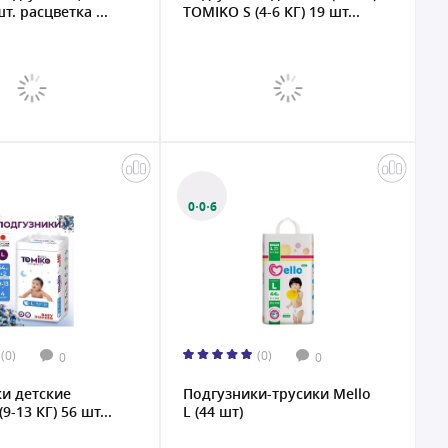
шт. расцветка ...
TOMIKO S (4-6 КГ) 19 шт...
0·0·6
(0)
(0)
0
0
и детские
Подгузники-трусики Mello
9-13 КГ) 56 шт...
L (44 шт)