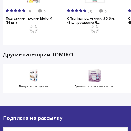
(0)
(0)
0
0
Подгузники-трусики Mello M
Offspring подгузники, S 3-6 кг.
O
(56 шт)
48 шт. расцветка Л...
4
Другие категории TOMIKO
Подгузники и трусики
Средства гигиены для женщин
Подписка на рассылку