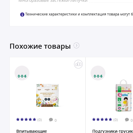
Многоразовые застежки-липучки
Технические характеристики и комплектация товара могут 
Похожие товары
0·0·6
0·0·6
(0)
(0)
0
0
Впитывающие
Подгузники-трусик