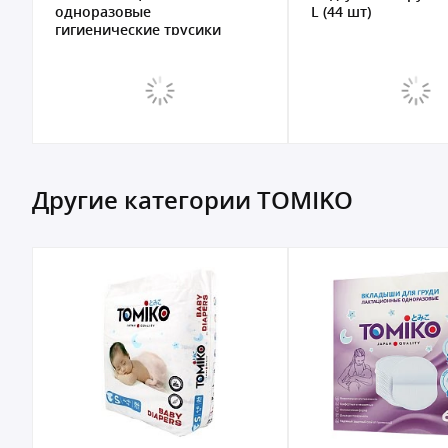
одноразовые
L (44 шт)
гигиенические трусики
Mara...
Другие категории TOMIKO