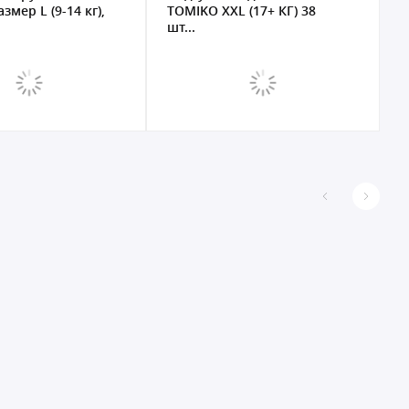
змер L (9-14 кг),
TOMIKO XХL (17+ КГ) 38
M
шт...
4