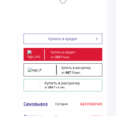
Купить в кредит
Купить в кредит
от
263
₸/
мес.
Купить в рассрочку
от
667
₸/
мес.
Купить в рассрочку
от
333
₸ x 6 мес.
Самовывоз
БЕСПЛАТНО
Сегодня