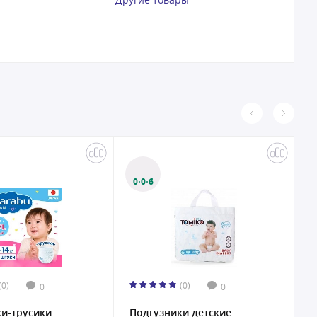
0·0·6
(0)
(0)
0
0
и-трусики
Подгузники детские
П