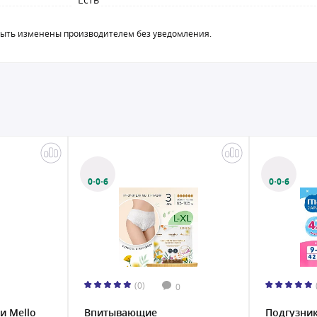
быть изменены производителем без уведомления.
0·0·6
0·0·6
(0)
0
и Mello
Впитывающие
Подгузник