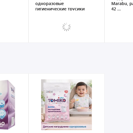
одноразовые
Marabu, ра
гигиенические трусики
42 ...
Mara...