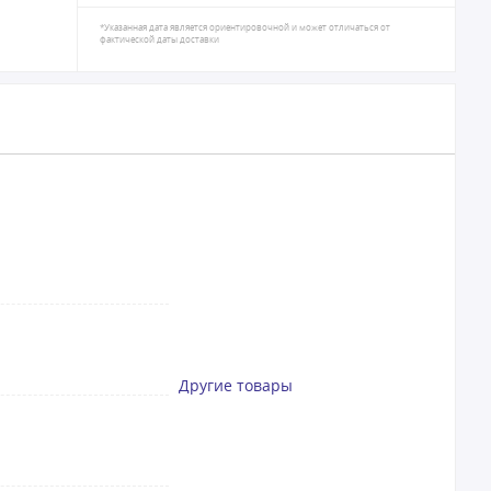
*Указанная дата является ориентировочной и может отличаться от
фактической даты доставки
Другие товары