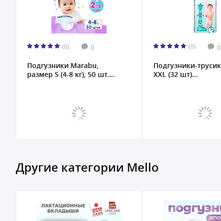
(0)
(0)
0
0
Подгузники Marabu,
Подгузники-трусик
размер S (4-8 кг), 50 шт....
XXL (32 шт)...
Другие категории Mello