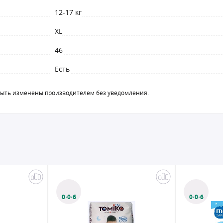
12-17 кг
XL
46
Есть
быть изменены производителем без уведомления.
0·0·6
0·0·6