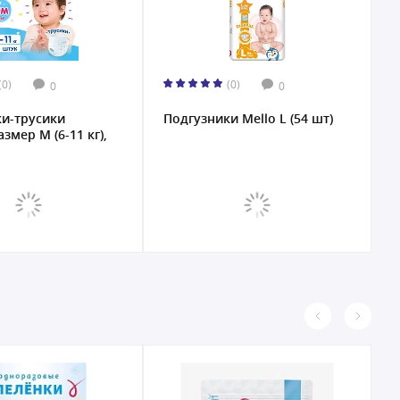
(0)
(0)
0
0
и-трусики
Подгузники Mello L (54 шт)
Т
змер M (6-11 кг),
X