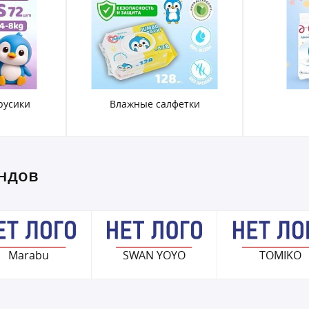
русики
Влажные салфетки
ендов
Marabu
SWAN YOYO
TOMIKO