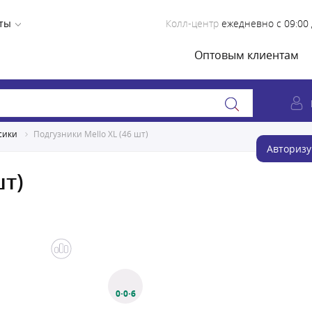
ты
Колл-центр
ежедневно с 09:00 
Оптовым клиентам
сики
Подгузники Mello XL (46 шт)
Авторизу
шт)
0·0·6