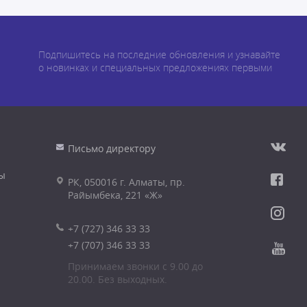
Подпишитесь на последние обновления и узнавайте
о новинках и специальных предложениях первыми
Письмо директору
ы
РК, 050016 г. Алматы, пр.
Райымбека, 221 «Ж»
+7 (727) 346 33 33
+7 (707) 346 33 33
Принимаем звонки с 9.00 до
20.00. Без выходных.