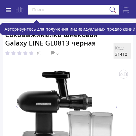
Авторизуйтесь для получения индивидуальных предложений 
Соковыжималка шнековая
Galaxy LINE GL0813 черная
Код:
(0)
0
31410