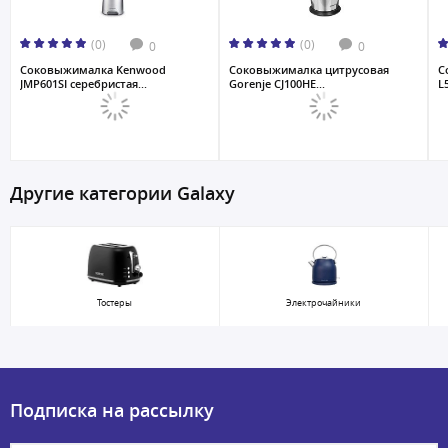
(0)
(0)
0
0
Соковыжималкa Kenwood
Соковыжималка цитрусовая
С
JMP601SI серебристая...
Gorenje CJ100HE...
L
Другие категории Galaxy
Тостеры
Электрочайники
Подписка на рассылку