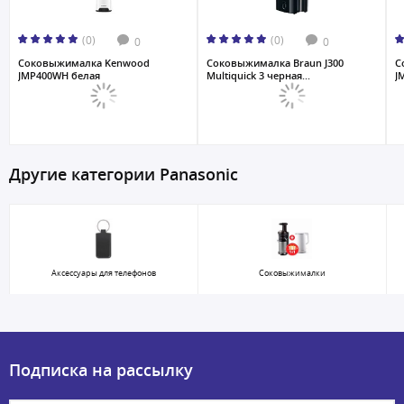
(0)
(0)
0
0
Соковыжималкa Kenwood
Соковыжималкa Braun J300
С
JMP400WH белая
Multiquick 3 черная...
J
Другие категории Panasonic
Аксессуары для телефонов
Соковыжималки
Подписка на рассылку