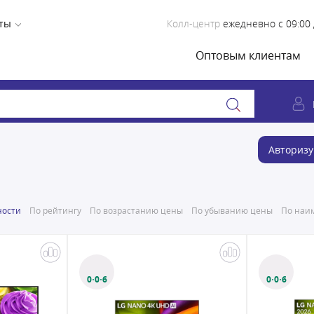
ты
Колл-центр
ежедневно с 09:00 
Оптовым клиентам
Авторизу
ности
По рейтингу
По возрастанию цены
По убыванию цены
По наим
0·0·6
0·0·6