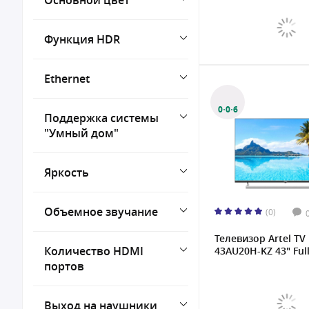
Основной цвет
Функция HDR
Ethernet
0·0·6
Поддержка системы
"Умный дом"
Яркость
Объемное звучание
(0)
Телевизор Artel TV
Количество HDMI
43AU20H-KZ 43" Full
портов
Выход на наушники