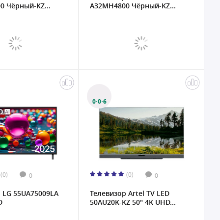
 Чёрный-KZ...
A32MH4800 Чёрный-KZ...
0·0·6
(0)
(0)
0
0
 LG 55UA75009LA
Телевизор Artel TV LED
D
50AU20K-KZ 50" 4K UHD...