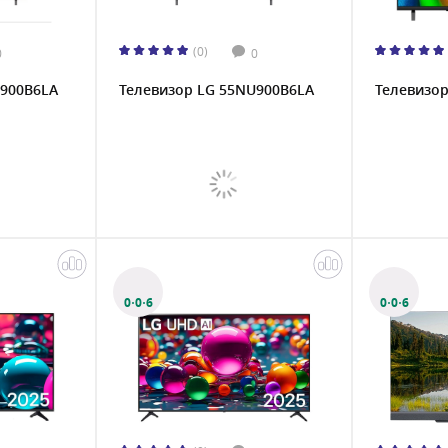
(0)
0
0
U900B6LA
Телевизор LG 55NU900B6LA
Телевизо
0·0·6
0·0·6