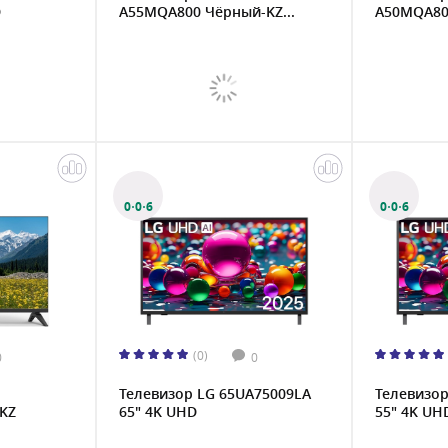
D
A55MQA800 Чёрный-KZ...
A50MQA800
0·0·6
0·0·6
(0)
0
0
Телевизор LG 65UA75009LA
Телевизор
KZ
65" 4K UHD
55" 4K UH