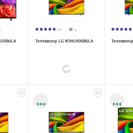
(0)
0
0
650B6LA
Телевизор LG 85NU900B6LA
Телевизо
0·0·6
0·0·6