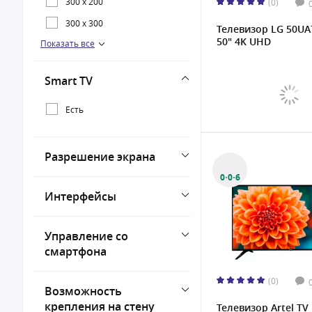
300 x 200
(0)
300 x 300
Телевизор LG 50UA
50" 4K UHD
Показать все
400 x 200
400 x 400
Smart TV
Есть
Разрешение экрана
0·0·6
Интерфейсы
Управление со
смартфона
(0)
Возможность
крепления на стену
Телевизор Artel TV