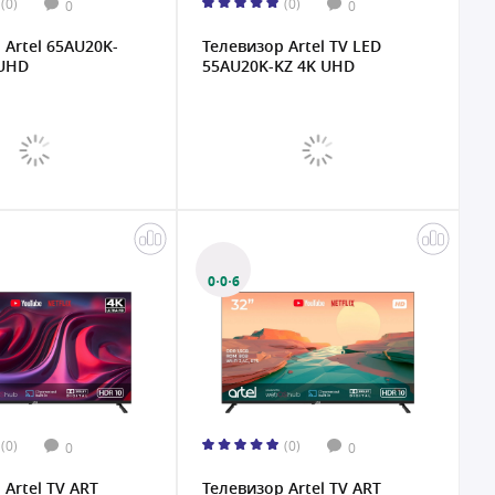
(0)
(0)
0
0
 Artel 65AU20K-
Телевизор Artel TV LED
 UHD
55AU20K-KZ 4K UHD
0·0·6
(0)
(0)
0
0
 Artel TV ART
Телевизор Artel TV ART