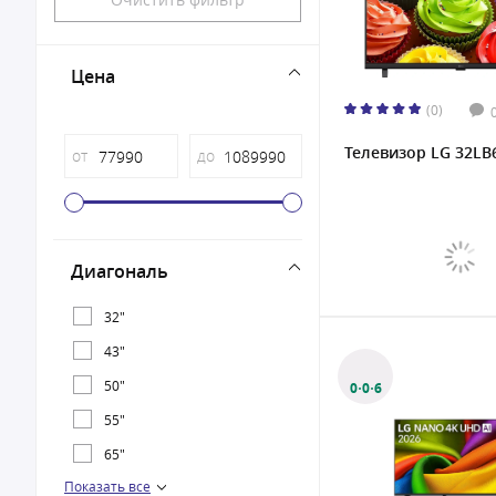
Цена
(0)
Телевизор LG 32LB
от
до
Диагональ
32"
43"
50"
0·0·6
55"
65"
Показать все
75"