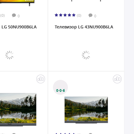
(0)
(0)
0
0
р LG 50NU900B6LA
Телевизор LG 43NU900B6LA
0·0·6