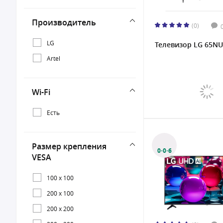
85"
Производитель
(0)
LG
Телевизор LG 65N
Artel
Wi-Fi
Есть
Размер крепления
0·0·6
VESA
100 x 100
200 x 100
200 x 200