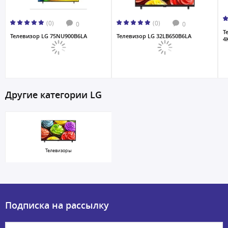
(0)
(0)
0
0
Т
Телевизор LG 75NU900B6LA
Телевизор LG 32LB650B6LA
4
Другие категории LG
Телевизоры
Подписка на рассылку