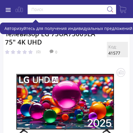
Авторизуйтесь для получения индивидуальных предложений 
Телевизор LG 75UA75009LA
75" 4K UHD
Код:
(0)
0
41577