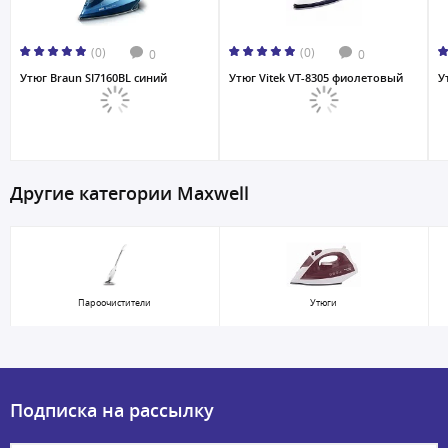
(0)
(0)
0
0
Утюг Braun SI7160BL синий
Утюг Vitek VT-8305 фиолетовый
У
Другие категории Maxwell
Пароочистители
Утюги
Подписка на рассылку