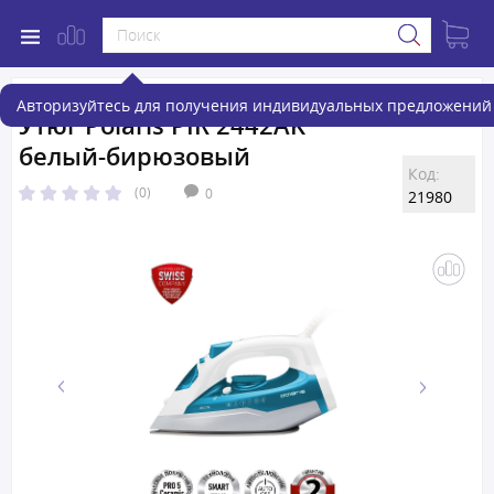
Авторизуйтесь для получения индивидуальных предложений 
Утюг Polaris PIR 2442AK
белый-бирюзовый
Код:
(0)
0
21980