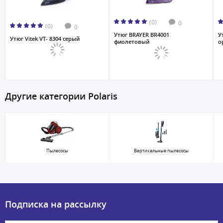
(0)
0
(0)
0
Утюг BRAYER BR4001
У
Утюг Vitek VT- 8304 серый
фиолетовый
о
Другие категории Polaris
Пылесосы
Вертикальные пылесосы
Подписка на рассылку