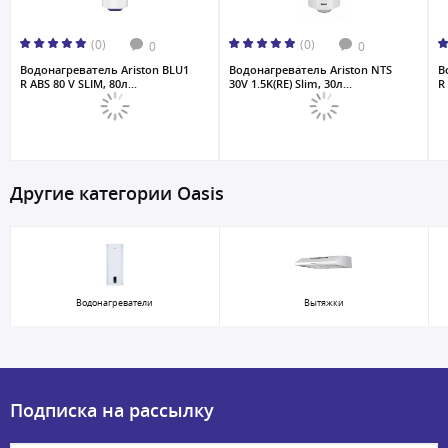
(0)
(0)
0
0
Водонагреватель Ariston BLU1
Водонагреватель Ariston NTS
В
R ABS 80 V SLIM, 80л...
30V 1.5K(RE) Slim, 30л...
R 
Другие категории Oasis
Водонагреватели
Вытяжки
Подписка на рассылку