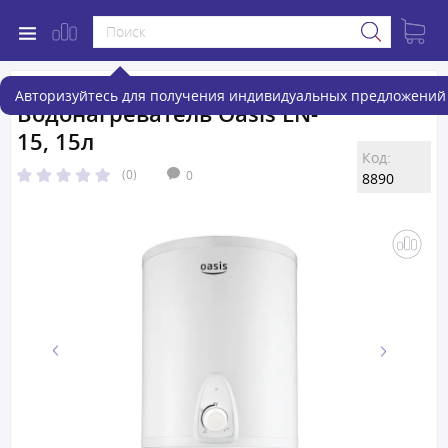
Авторизуйтесь для получения индивидуальных предложений 
Водонагреватель Oasis LN-
15, 15л
Код:
(0)
0
8890