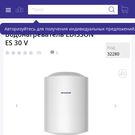
Авторизуйтесь для получения индивидуальных предложений 
Водонагреватель EDISSON
ES 30 V
Код:
(0)
0
32280