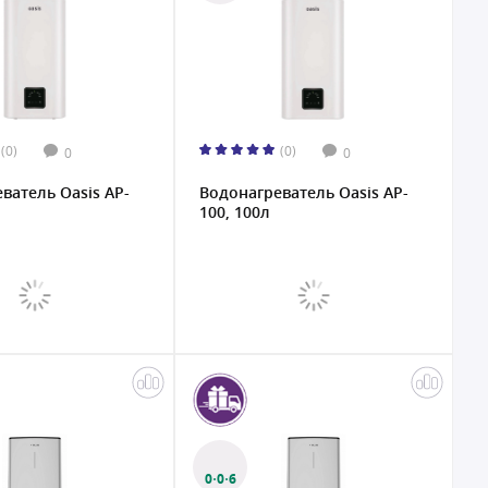
(0)
(0)
0
0
ватель Oasis AP-
Водонагреватель Oasis AP-
100, 100л
0·0·6