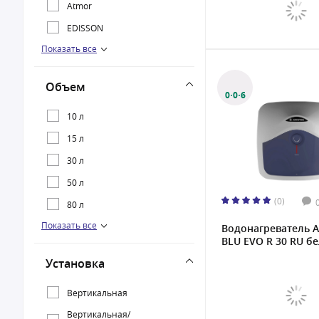
Atmor
EDISSON
Показать все
Oasis
Thermex
Объем
0·0·6
10 л
15 л
30 л
50 л
(0)
80 л
Показать все
100 л
Водонагреватель A
BLU EVO R 30 RU бе
120 л
Установка
150 л
300 л
Вертикальная
Вертикальная/