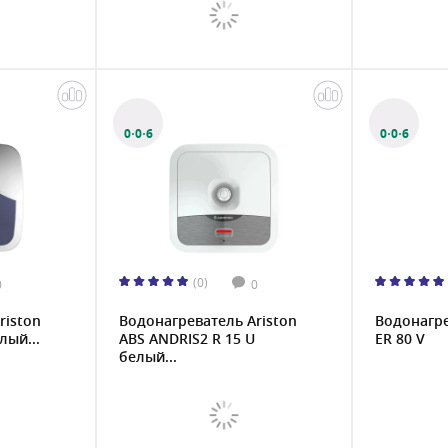
0·0·6
0·0·6
(0)
0
0
riston
Водонагреватель Ariston
Водонагр
лый...
ABS ANDRIS2 R 15 U
ER 80 V
белый...