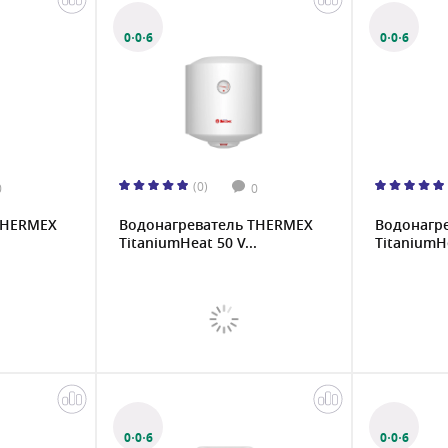
0·0·6
0·0·6
(0)
0
0
THERMEX
Водонагреватель THERMEX
Водонагр
.
TitaniumHeat 50 V...
TitaniumHe
0·0·6
0·0·6