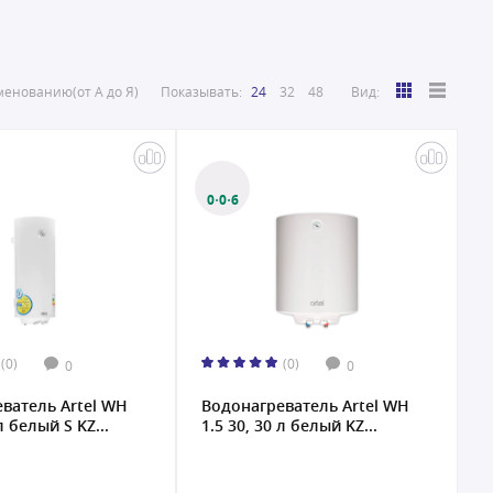
енованию(от А до Я)
Показывать:
24
32
48
Вид:
0·0·6
(0)
(0)
0
0
ватель Artel WH
Водонагреватель Artel WH
л белый S KZ...
1.5 30, 30 л белый KZ...