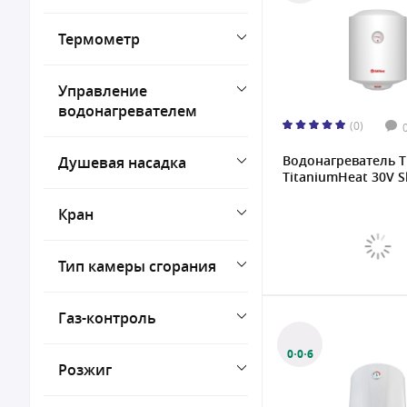
Термометр
Управление
водонагревателем
(0)
Водонагреватель 
Душевая насадка
TitaniumHeat 30V Sl
Кран
Тип камеры сгорания
Газ-контроль
0·0·6
Розжиг