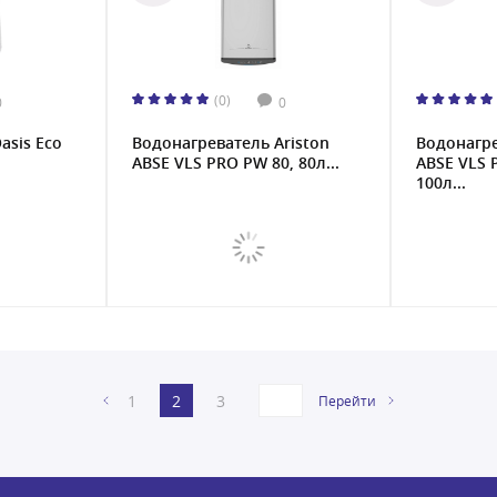
(0)
0
0
asis Eco
Водонагреватель Ariston
Водонагре
ABSE VLS PRO PW 80, 80л...
ABSE VLS 
100л...
1
2
3
Перейти