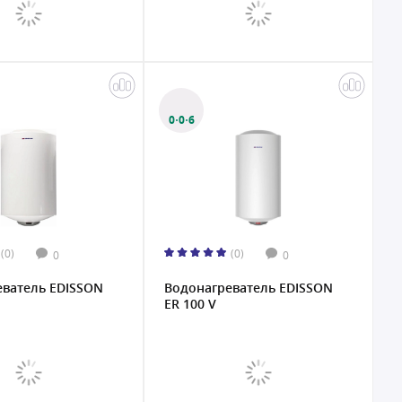
0·0·6
(0)
(0)
0
0
еватель EDISSON
Водонагреватель EDISSON
ER 100 V