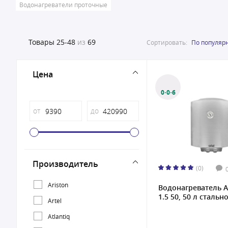
Водонагреватели проточные
Товары
25-48
из
69
Сортировать:
По популяр
Цена
0·0·6
от
до
Производитель
(0)
Ariston
Водонагреватель A
1.5 50, 50 л стально
Artel
Atlantiq