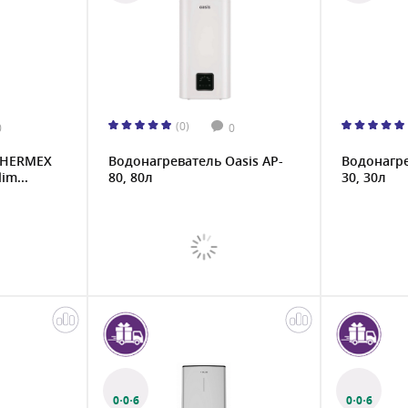
(0)
0
0
THERMEX
Водонагреватель Oasis AP-
Водонагре
im...
80, 80л
30, 30л
0·0·6
0·0·6