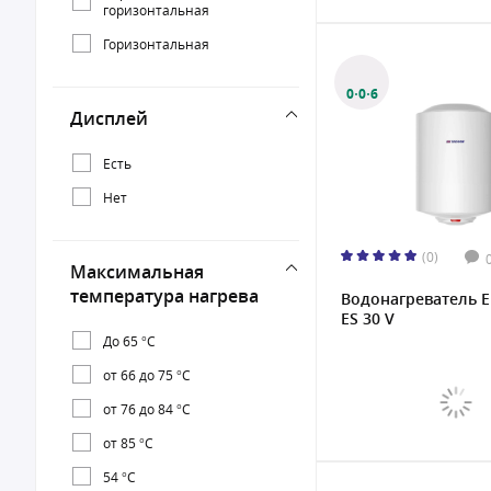
горизонтальная
Горизонтальная
0·0·6
Дисплей
Есть
Нет
(0)
Максимальная
температура нагрева
Водонагреватель 
ES 30 V
До 65 °С
от 66 до 75 °С
от 76 до 84 °С
от 85 °С
54 °С