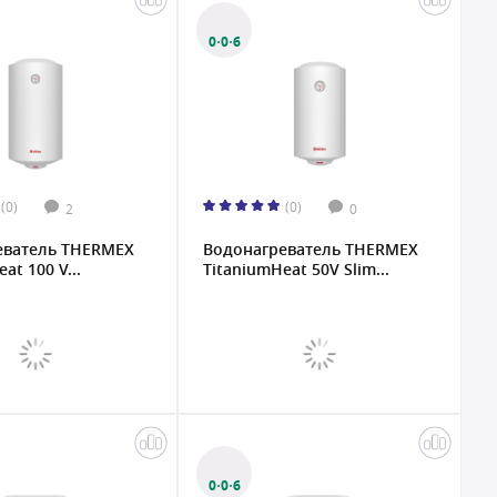
0·0·6
(0)
(0)
2
0
еватель THERMEX
Водонагреватель THERMEX
at 100 V...
TitaniumHeat 50V Slim...
0·0·6