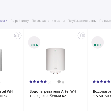
ности
По рейтингу
По возрастанию цены
По убыванию цены
По наим
0·0·6
0·0·6
(0)
0
0
rtel WH
Водонагреватель Artel WH
Водонагре
й KZ...
1.5 50, 50 л белый KZ...
1.5 50, 50 