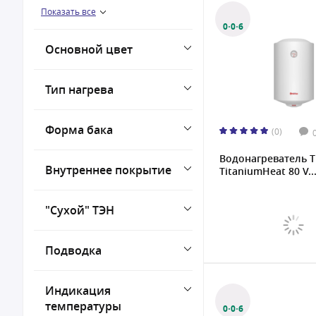
Показать все
до 70 °С
0·0·6
До 75 °С
Основной цвет
до 80 °С
Тип нагрева
Форма бака
(0)
Водонагреватель 
Внутреннее покрытие
TitaniumHeat 80 V..
"Сухой" ТЭН
Подводка
Индикация
температуры
0·0·6