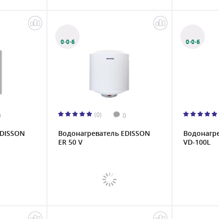
0·0·6
0·0·6
(0)
0
0
EDISSON
Водонагреватель EDISSON
Водонагре
ER 50 V
VD-100L