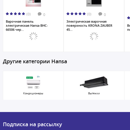
(0)
(0)
0
0
Варочная панель
Электрическая варочная
электрическая Hansa BHC-
поверхность KRONA ZAUBER
В
66506 чер...
45...
п
Другие категории Hansa
Кондиционеры
Вытяжки
Подписка на рассылку