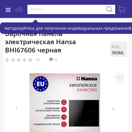
Авторизуйтесь для получения индивидуальных предложений 
Варочная панель
электрическая Hansa
Код:
BHI67606 черная
30366
(0)
0