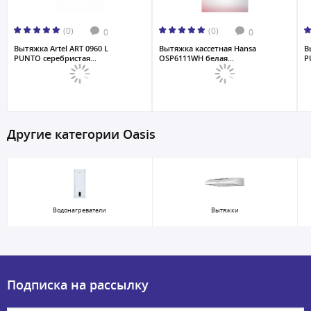
(0)
(0)
0
0
Вытяжка Artel ART 0960 L
Вытяжка кассетная Hansa
В
PUNTO серебристая...
OSP6111WH белая...
P
Другие категории Oasis
Водонагреватели
Вытяжки
Подписка на рассылку