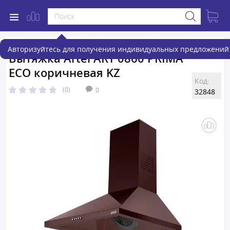
Авторизуйтесь для получения индивидуальных предложений 
Вытяжка Artel ART 0860 PRIMA
ECO коричневая KZ
Код:
(0)
0
32848