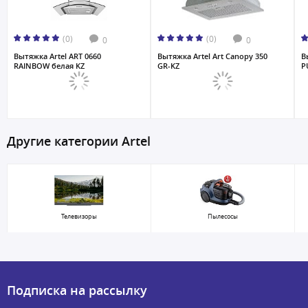
(0)
(0)
0
0
Вытяжка Artel ART 0660
Вытяжка Artel Art Canopy 350
В
RAINBOW белая KZ
GR-KZ
P
Другие категории Artel
Телевизоры
Пылесосы
Подписка на рассылку