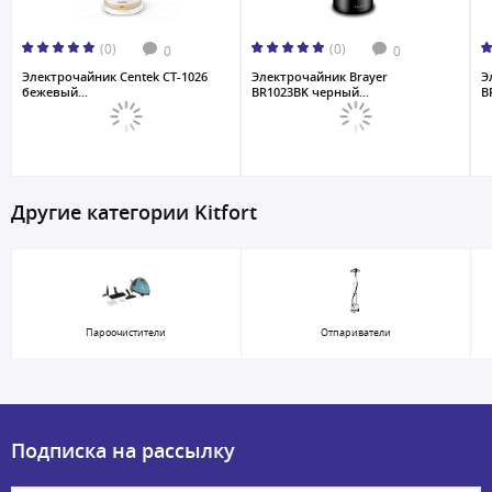
(0)
(0)
0
0
Электрочайник Centek CT-1026
Электрочайник Brayer
Э
бежевый...
BR1023BK черный...
B
Другие категории Kitfort
Пароочистители
Отпариватели
Подписка на рассылку