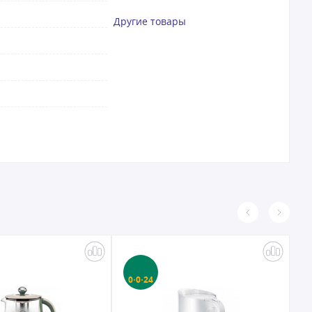
Другие товары
0·0·24