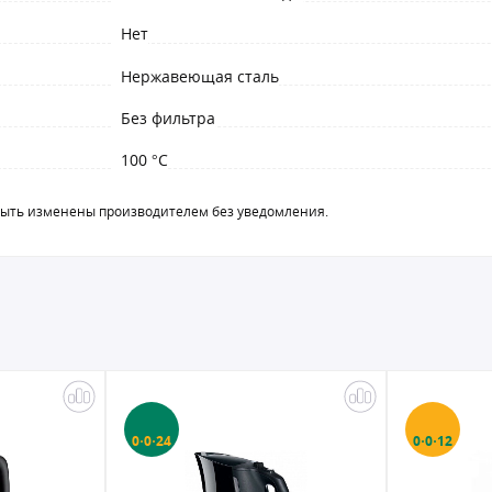
Нет
Нержавеющая сталь
Без фильтра
100 °C
быть изменены производителем без уведомления.
0·0·24
0·0·12