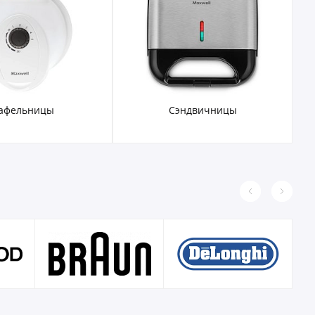
афельницы
Сэндвичницы