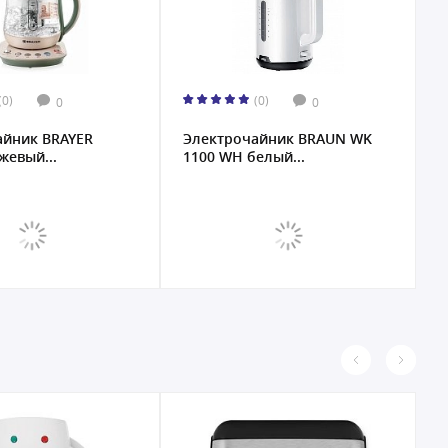
(0)
(0)
0
0
айник BRAYER
Электрочайник BRAUN WK
Э
жевый...
1100 WH белый...
0