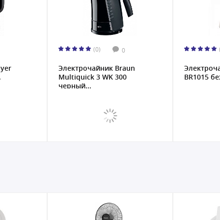
(0)
0
yer
Электрочайник Braun
Электроч
.
Multiquick 3 WK 300
BR1015 бе
черный...