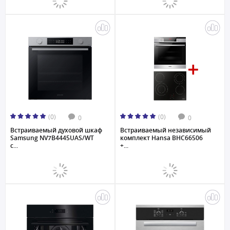
(0)
(0)
0
0
Встраиваемый духовой шкаф
Встраиваемый независимый
Samsung NV7B4445UAS/WT
комплект Hansa BHC66506
с...
+...