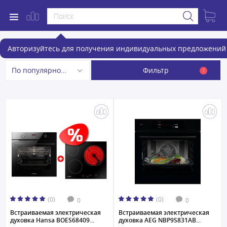
Электрические духовые шкафы
Авторизуйтесь для получения индивидуальных предложений 
Фильтр
По популярности
1
(0)
(0)
0
0
Встраиваемая электрическая
Встраиваемая электрическая
духовка Hansa BOES68409...
духовка AEG NBP9S831AB...