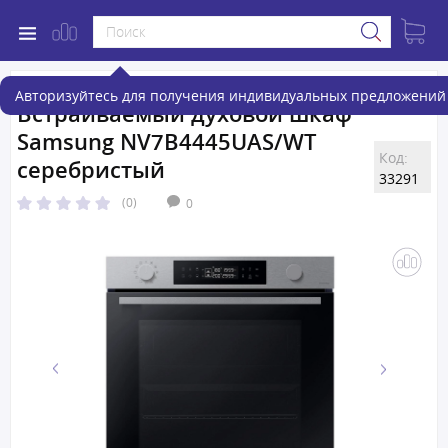
Авторизуйтесь для получения индивидуальных предложений 
Встраиваемый духовой шкаф
Samsung NV7B4445UAS/WT
Код:
серебристый
33291
(0)
0