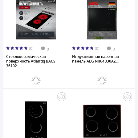
(0)
(0)
0
0
Стеклокерамическая
Индукционная варочная
поверхность Atlantiq BACS
панель AEG NII64B30AZ...
36102...