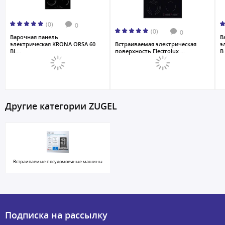
(0)
0
(0)
0
Варочная панель
В
электрическая KRONA ORSA 60
Встраиваемая электрическая
э
BL...
поверхность Electrolux ...
B 
Другие категории ZUGEL
Встраиваемые посудомоечные машины
Подписка на рассылку