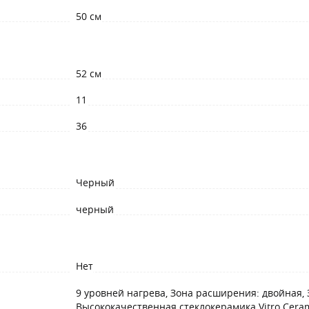
50 см
52 см
11
36
Черный
черный
Нет
9 уровней нагрева, Зона расширения: двойная,
Высококачественная стеклокерамика Vitro Ceram