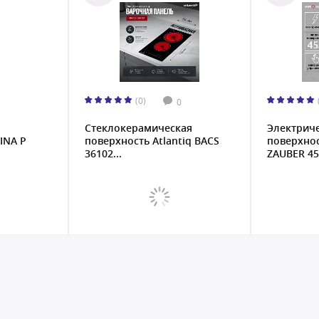
(0)
0
Стеклокерамическая
Электрич
INA P
поверхность Atlantiq BACS
поверхно
36102...
ZAUBER 45.