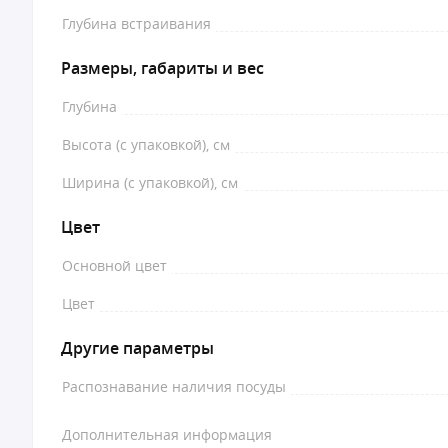
Глубина встраивания
Размеры, габариты и вес
Глубина
Высота (с упаковкой), см
Ширина (с упаковкой), см
Цвет
Основной цвет
Цвет
Другие параметры
Распознавание наличия посуды
Дополнительная информация