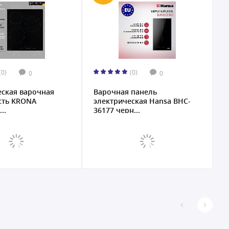
(0)
(0)
0
0
еская варочная
Варочная панель
И
сть KRONA
электрическая Hansa BHC-
п
..
36177 черн...
6