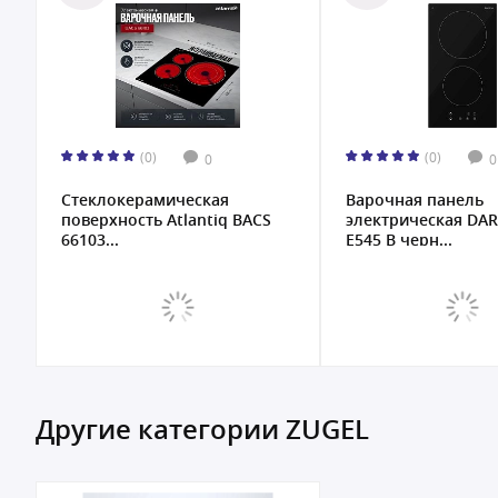
(0)
(0)
0
0
Стеклокерамическая
Варочная панель
поверхность Atlantiq BACS
электрическая DAR
66103...
E545 B черн...
Другие категории ZUGEL