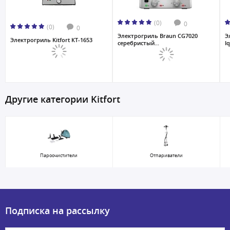
(0)
0
(0)
0
Электрогриль Braun CG7020
Э
Электрогриль Kitfort КТ-1653
серебристый...
I
Другие категории Kitfort
Пароочистители
Отпариватели
Подписка на рассылку