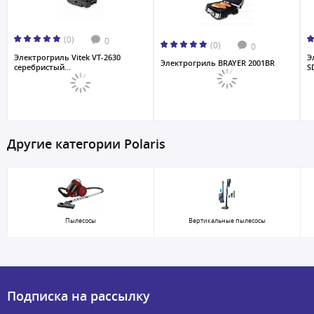
(0)
0
(0)
0
Электрогриль Vitek VT-2630
Э
Электрогриль BRAYER 2001BR
cеребристый...
S
Другие категории Polaris
Пылесосы
Вертикальные пылесосы
Подписка на рассылку