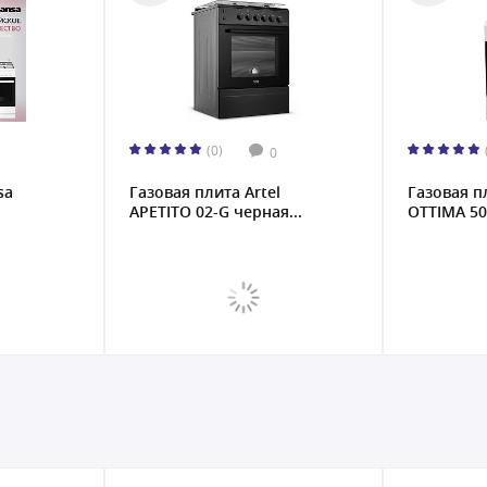
(0)
0
l
Газовая плита Artel
Газовая п
я...
OTTIMA 50 G белая KZ...
APETITO G
(серая)...