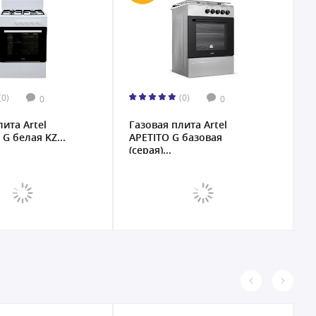
(0)
(0)
0
0
лита Artel
Газовая плита Artel
Г
 базовая
APETITO 00-G серая...
A