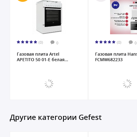
(0)
(0)
0
0
Газовая плита Hansa
Газовая плита Arte
FCMW682233
APETITO 02-G черна
Другие категории Gefest