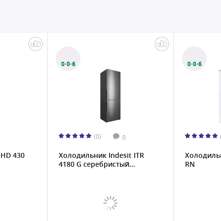
0·0·6
0·0·6
(0)
0
 HD 430
Холодильник Indesit ITR
Холодильн
4180 G серебристый...
RN