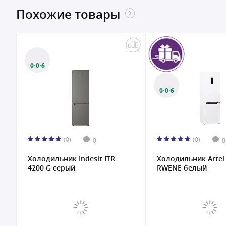
Похожие товары
0·0·6
0·0·6
(0)
(0)
0
0
Холодильник Indesit ITR
Холодильник Artel
4200 G серый
RWENE белый