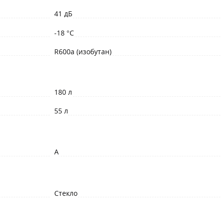
41 дБ
-18 °C
R600a (изобутан)
180 л
55 л
A
Стекло