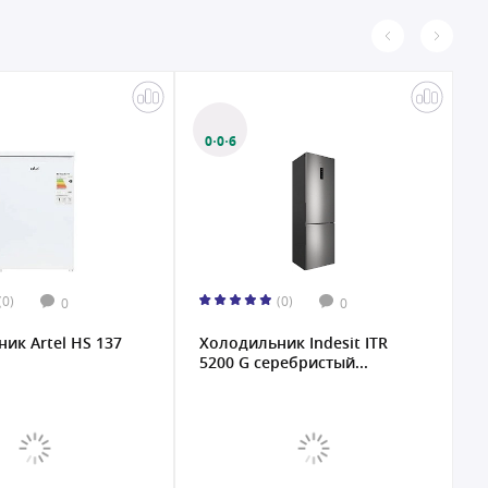
0·0·6
(0)
(0)
0
0
ик Artel HS 137
Холодильник Indesit ITR
Х
5200 G серебристый...
4