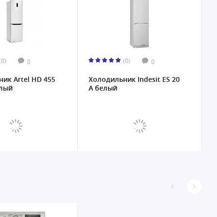
0·0·6
(0)
(0)
0
0
ик Indesit ES 20
Холодильник Indesit ES 18
Х
A белый
R