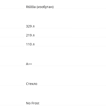
R600a (изобутан)
329 л
219 л
110 л
A++
Стекло
No Frost