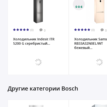
0·0·6
(0)
(0)
0
0
Холодильник Samsung
Холодильник Indesi
RB33A32N0EL/WT
4180 G серебристый
бежевый...
Другие категории Bosch