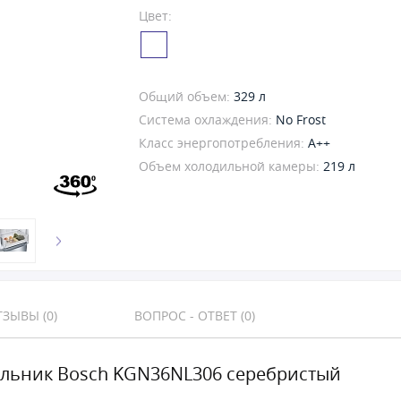
Цвет:
Общий объем:
329 л
Система охлаждения:
No Frost
Класс энергопотребления:
A++
Объем холодильной камеры:
219 л
ЗЫВЫ (0)
ВОПРОС - ОТВЕТ (0)
льник Bosch KGN36NL306 серебристый