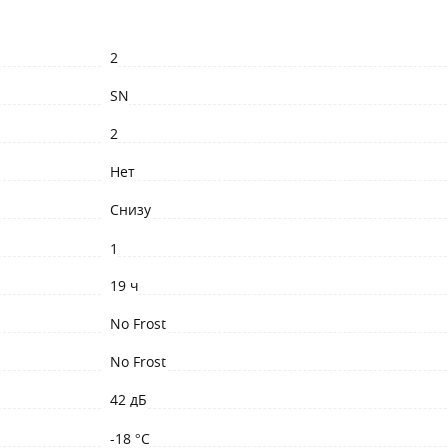
2
SN
2
Нет
Снизу
1
19 ч
No Frost
No Frost
42 дБ
-18 °C