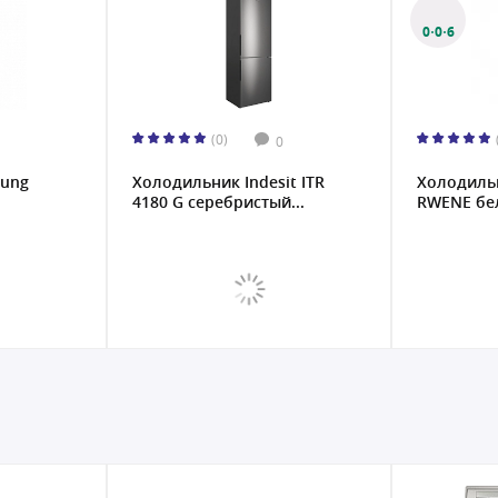
0·0·6
(0)
0
t ITR
Холодильник Artel HD 455
Холодильн
...
RWENE белый
A белый