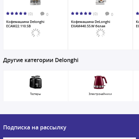
(0)
(0)
0
0
Кофемашина Delonghi
Кофемашина DeLonghi
К
ECAM22.110.SB
EXAM440.55.W белая
E
Другие категории Delonghi
Тостеры
Электрочайники
Подписка на рассылку