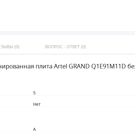
ЗЫВЫ (0)
ВОПРОС - ОТВЕТ (0)
ированная плита Artel GRAND Q1E91M11D б
5
Нет
A