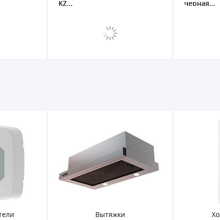
KZ...
черная...
тели
Вытяжки
Хо