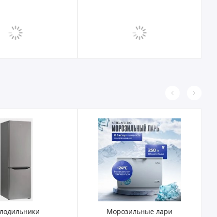
б
лодильники
Морозильные лари