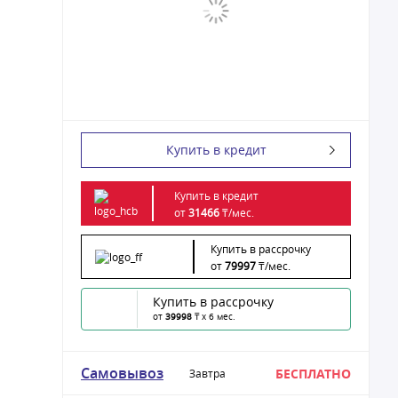
Купить в кредит
Купить в кредит
от
31466
₸/
мес.
Купить в рассрочку
от
79997
₸/
мес.
Купить в рассрочку
от
39998
₸ x 6 мес.
Самовывоз
БЕСПЛАТНО
Завтра