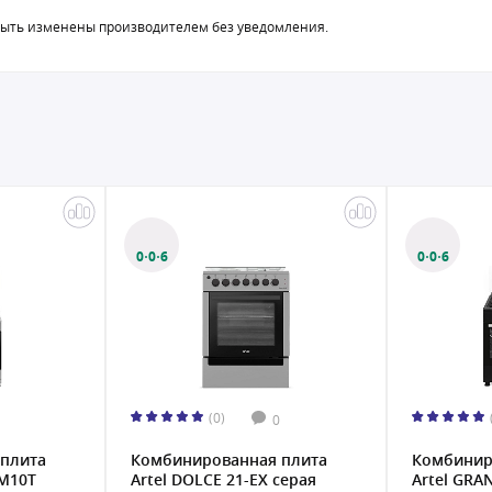
быть изменены производителем без уведомления.
0·0·6
0·0·6
(0)
0
плита
Комбинированная плита
Комбинир
0M10T
Artel DOLCE 21-EX серая
Artel GRA