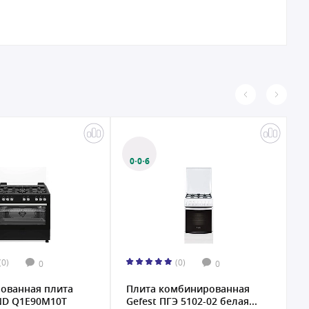
0·0·6
(0)
(0)
0
0
ованная плита
Плита комбинированная
К
ND Q1E90M10T
Gefest ПГЭ 5102-02 белая...
G