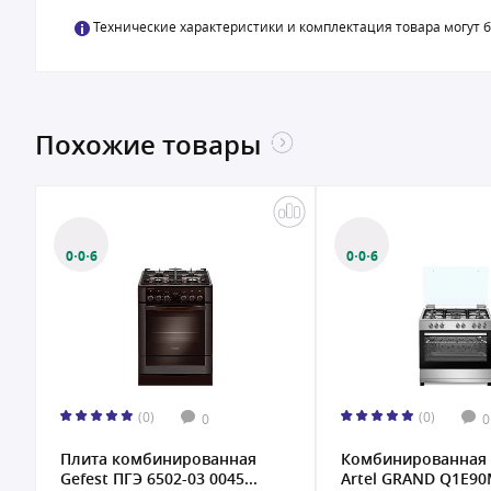
Технические характеристики и комплектация товара могут 
Похожие товары
0·0·6
0·0·6
(0)
(0)
0
0
Плита комбинированная
Комбинированная 
Gefest ПГЭ 6502-03 0045...
Artel GRAND Q1E9