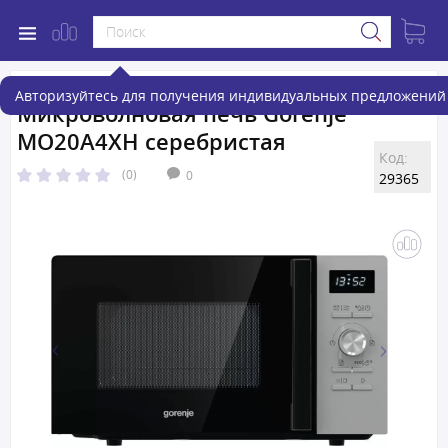
Авторизуйтесь для получения индивидуальных предложений 
Микроволновая печь Gorenje
MO20A4XH серебристая
Код:
(0)
0
29365