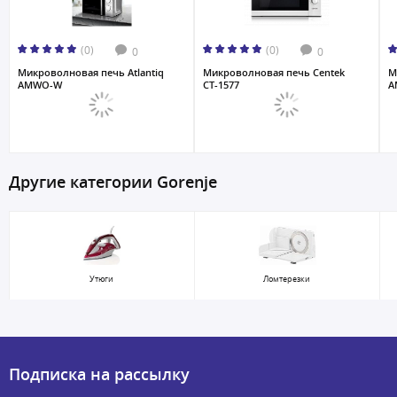
(0)
(0)
0
0
Микроволновая печь Atlantiq
Микроволновая печь Centek
М
AMWO-W
CT-1577
A
Другие категории Gorenje
Утюги
Ломтерезки
Подписка на рассылку