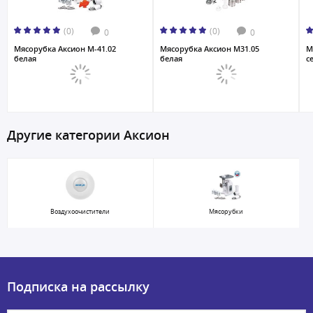
(0)
(0)
0
0
Мясорубка Аксион M-41.02
Мясорубка Аксион М31.05
М
белая
белая
с
Другие категории Аксион
Воздухоочистители
Мясорубки
Подписка на рассылку