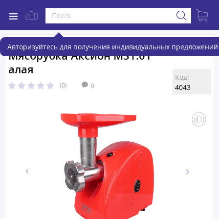
Авторизуйтесь для получения индивидуальных предложений 
Мясорубка Аксион M31.01
алая
Код:
(0)
0
4043