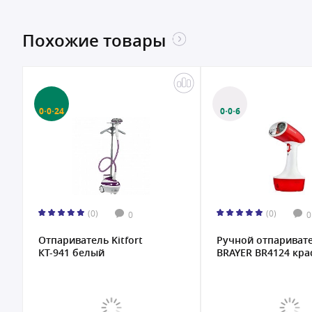
Похожие товары
0·0·24
0·0·6
(0)
(0)
0
0
Отпариватель Kitfort
Ручной отпариват
КТ-941 белый
BRAYER BR4124 крас