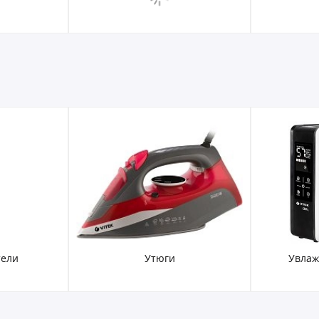
тели
Утюги
Увлаж