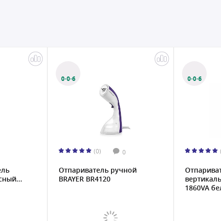
0·0·6
0·0·6
(0)
0
ель
Отпариватель ручной
Отпарива
ный...
BRAYER BR4120
вертикаль
1860VA бе