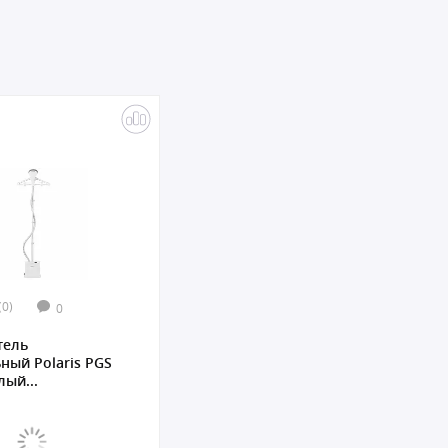
(0)
0
тель
ный Polaris PGS
лый...