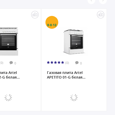
0·0·12
0
(0)
(0)
0
0
лита Artel
Газовая плита Artel
Г
-G белая...
APETITO 01-G белая...
A
(