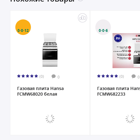
0·0·12
0·0·6
(0)
(0)
0
0
Газовая плита Hansa
Газовая плита Han
FCMW68020 белая
FCMW682233