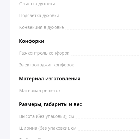
Очистка духовки
Подсветка духовки
Конвекция в духовке
Конфорки
Газ-контроль конфорок
Электроподжиг конфорок
Материал изготовления
Материал решеток
Размеры, габариты и вес
Высота (без упаковки), см
Ширина (без упаковки), см