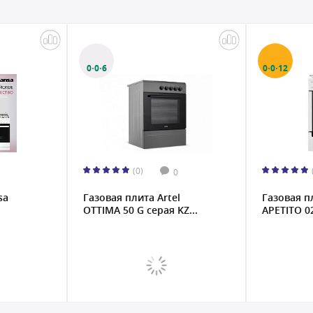
0·0·6
0·0·12
(0)
0
sa
Газовая плита Artel
Газовая п
OTTIMA 50 G серая KZ...
APETITO 02