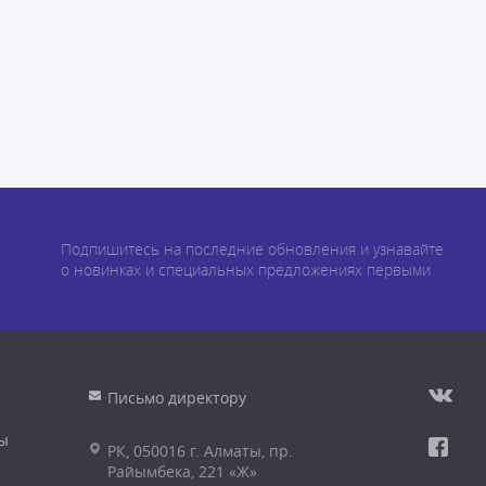
Подпишитесь на последние обновления и узнавайте
о новинках и специальных предложениях первыми
Письмо директору
ы
РК, 050016 г. Алматы, пр.
Райымбека, 221 «Ж»