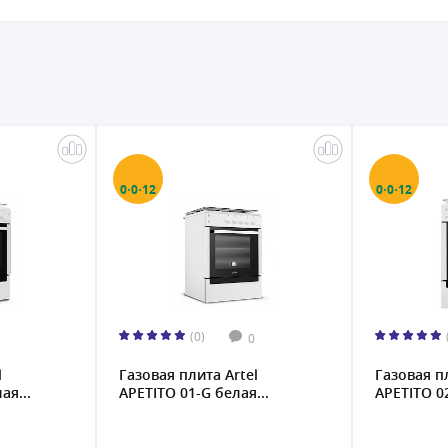
0·0·12
0·0·12
(0)
0
l
Газовая плита Artel
Газовая п
ая...
APETITO 01-G белая...
APETITO 02