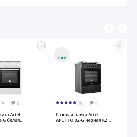
0·0·6
0
(0)
(0)
0
0
лита Artel
Газовая плита Artel
Г
-G белая...
APETITO 02-G черная KZ...
A