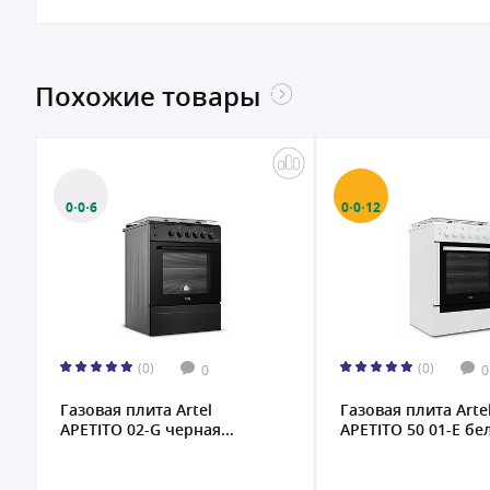
Похожие товары
0·0·6
0·0·12
(0)
(0)
0
0
Газовая плита Artel
Газовая плита Arte
APETITO 02-G черная...
APETITO 50 01-E бел