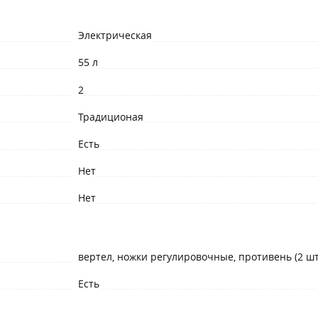
Электрическая
55 л
2
Традиционая
Есть
Нет
Нет
вертел, ножки регулировочные, противень (2 шт
Есть