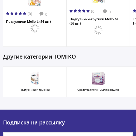
(0)
0
(0)
0
Подгузники-трусики Mello M
Т
Подгузники Mello L (54 шт)
(56 шт)
H
Другие категории TOMIKO
Подгузники и трусики
Средства гигиены для женщин
Подписка на рассылку