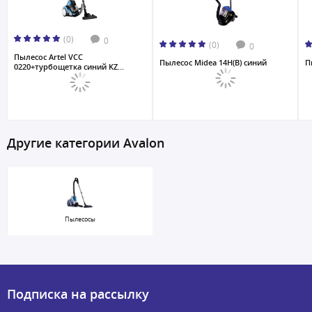
(0)
0
(0)
0
Пылесос Artel VCC
Пылесос Midea 14H(B) синий
П
0220+турбощетка синий KZ...
Другие категории Avalon
Пылесосы
Подписка на рассылку