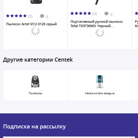
(0)
0
(0)
0
Портативный ручной пылесос
Р
Пылесос Artel VCU 0120 серый
Tefal TX9736WO Черный...
б
Другие категории Centek
Пылесосы
Увлажнители воздуха
Подписка на рассылку