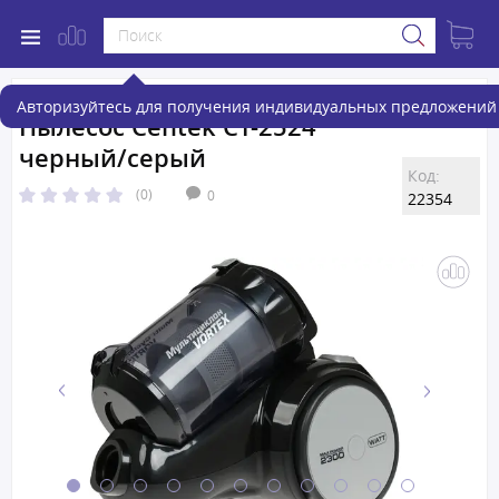
Авторизуйтесь для получения индивидуальных предложений 
Пылесос Centek CT-2524
черный/серый
Код:
(0)
0
22354